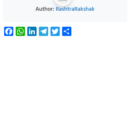
Author:
RashtraRakshak
Facebook
WhatsApp
LinkedIn
Telegram
Twitter
Share
Infoverse Academy