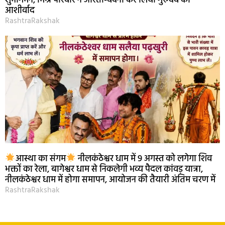
शुभागमन, मिश्र परिवार ने आरती-वंदना कर लिया गुरुदेव का
आशीर्वाद
RashtraRakshak
आस्था का संगम
नीलकंठेश्वर धाम में 9 अगस्त को लगेगा शिव
भक्तों का रेला, बागेश्वर धाम से निकलेगी भव्य पैदल कांवड़ यात्रा,
नीलकंठेश्वर धाम में होगा समापन, आयोजन की तैयारी अंतिम चरण में
RashtraRakshak