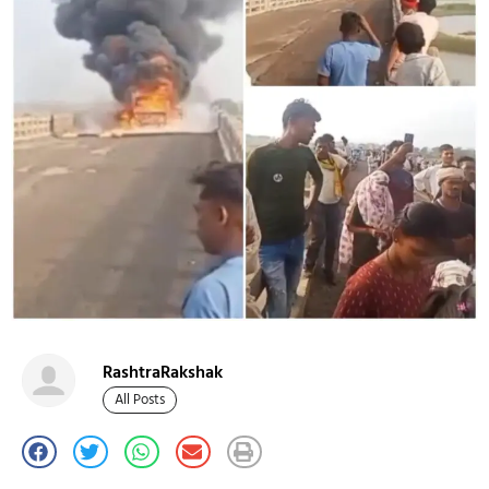
RashtraRakshak
All Posts