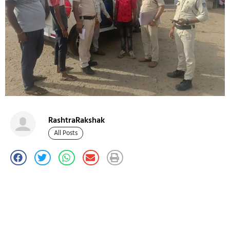
RashtraRakshak
All Posts