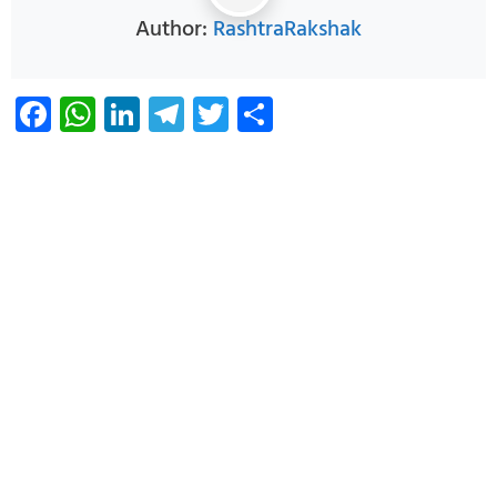
Author:
RashtraRakshak
Facebook
WhatsApp
LinkedIn
Telegram
Twitter
Share
Infoverse Academy