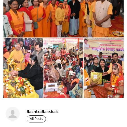
RashtraRakshak
All Posts