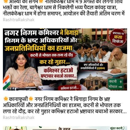
आस्था का संगम
नीलकंठेश्वर धाम में 9 अगस्त को लगेगा शिव
भक्तों का रेला, बागेश्वर धाम से निकलेगी भव्य पैदल कांवड़ यात्रा,
नीलकंठेश्वर धाम में होगा समापन, आयोजन की तैयारी अंतिम चरण में
RashtraRakshak
कानाफूसी
नगर निगम कमिश्नर ने बिगाड़ा निगम के भ्रष्ट
अधिकारियों और जनप्रतिनिधियों का हाजमा, कटनी से भोपाल तक
लगा रहे दौड़, कर रहे गुहार कमिश्नर हटाओ भ्रष्टाचार बचाओ सरकार…
RashtraRakshak