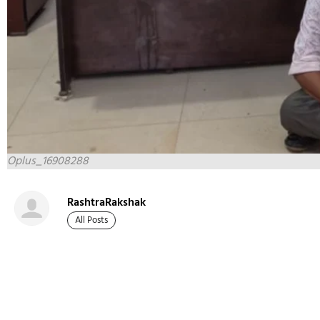
Oplus_16908288
RashtraRakshak
All Posts