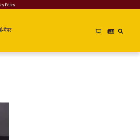
acy Policy
ई-पेपर
Infoverse
Academy