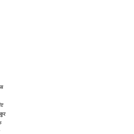
िस
िए
कुर
क