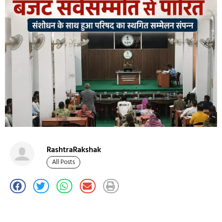
RashtraRakshak
All Posts