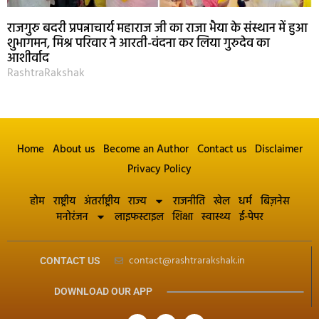
राजगुरु बदरी प्रपन्नाचार्य महाराज जी का राजा भैया के संस्थान में हुआ
शुभागमन, मिश्र परिवार ने आरती-वंदना कर लिया गुरुदेव का
आशीर्वाद
RashtraRakshak
Home
About us
Become an Author
Contact us
Disclaimer
Privacy Policy
होम
राष्ट्रीय
अंतर्राष्ट्रीय
राज्य
राजनीति
खेल
धर्म
बिज़नेस
मनोरंजन
लाइफस्टाइल
शिक्षा
स्वास्थ्य
ई-पेपर
contact@rashtrarakshak.in
CONTACT US
DOWNLOAD OUR APP