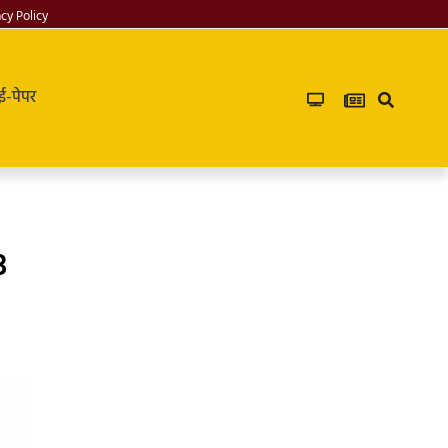
acy Policy
ई-पेपर
3
Infoverse
Academy