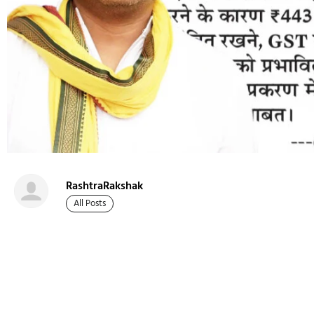
RashtraRakshak
All Posts