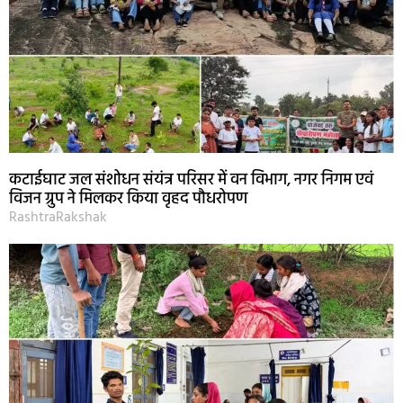
कटाईघाट जल संशोधन संयंत्र परिसर में वन विभाग, नगर निगम एवं
विजन ग्रुप ने मिलकर किया वृहद पौधरोपण
RashtraRakshak