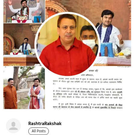
RashtraRakshak
All Posts