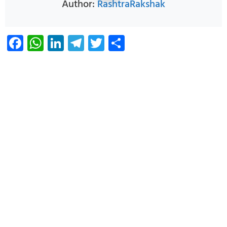
Author:
RashtraRakshak
Facebook
WhatsApp
LinkedIn
Telegram
Twitter
Share
Infoverse Academy