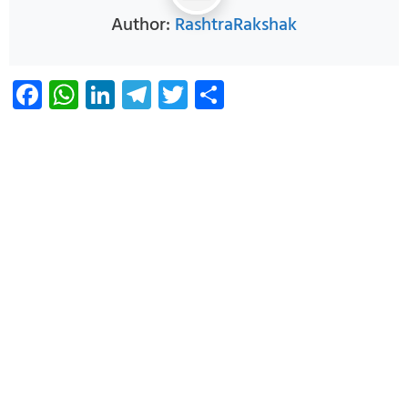
Author:
RashtraRakshak
Facebook
WhatsApp
LinkedIn
Telegram
Twitter
Share
Infoverse Academy