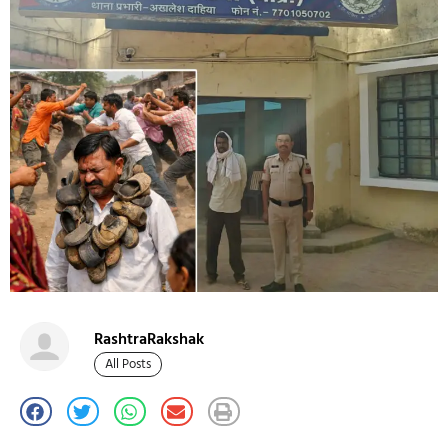
RashtraRakshak
All Posts