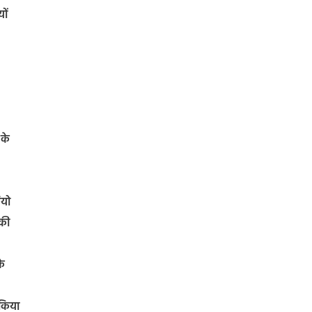
ों
 के
ियो
 की
के
 किया