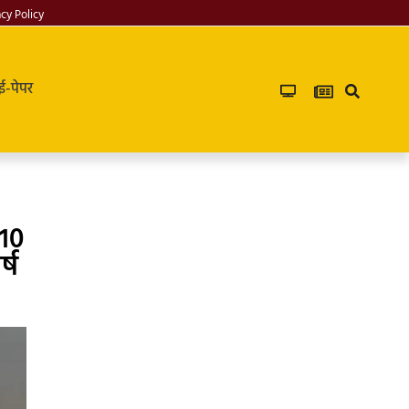
acy Policy
ई-पेपर
 10
्ष