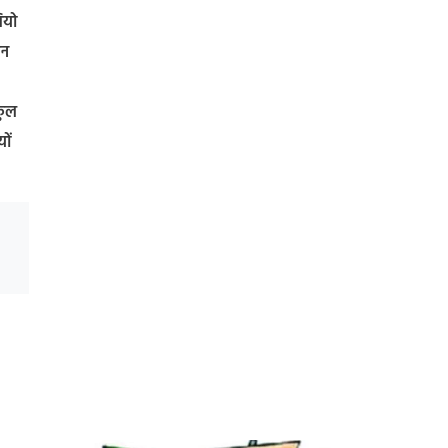
ियो
हन
कुल
ों