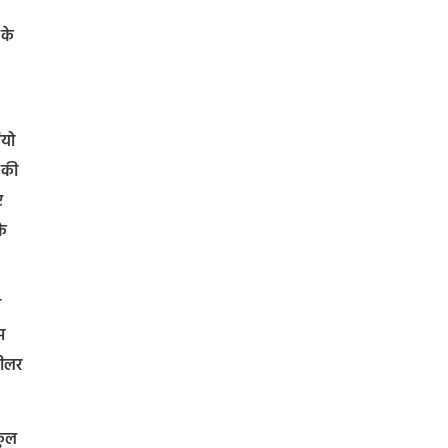
 के
ियो
 की
ए
के
न
स
हीलर
कुल