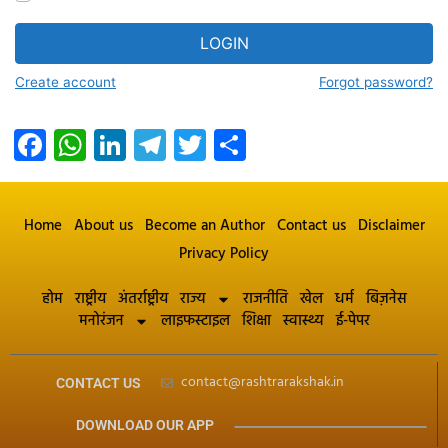
LOGIN
Create account
Forgot password?
Facebook
WhatsApp
LinkedIn
Telegram
Twitter
Share
Home
About us
Become an Author
Contact us
Disclaimer
Privacy Policy
होम
राष्ट्रीय
अंतर्राष्ट्रीय
राज्य
राजनीति
खेल
धर्म
बिज़नेस
मनोरंजन
लाइफस्टाइल
शिक्षा
स्वास्थ्य
ई-पेपर
contact@rashtrarakshak.in
CONTACT US
DOWNLOAD OUR APP