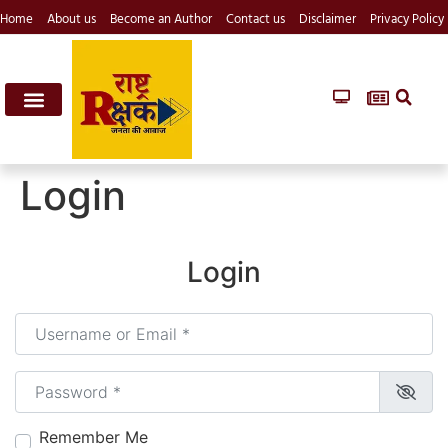
Home
About us
Become an Author
Contact us
Disclaimer
Privacy Policy
Login
Login
Username or Email
*
Password
*
Remember Me