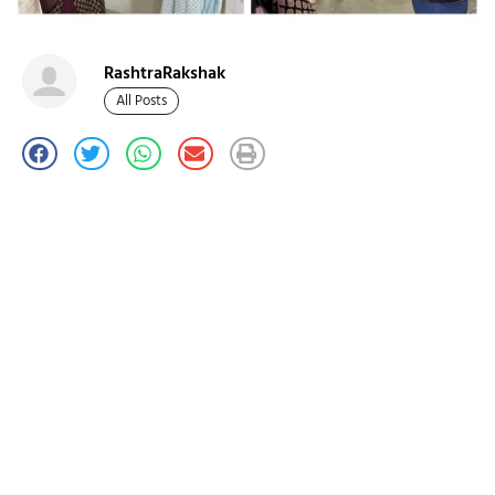
RashtraRakshak
All Posts