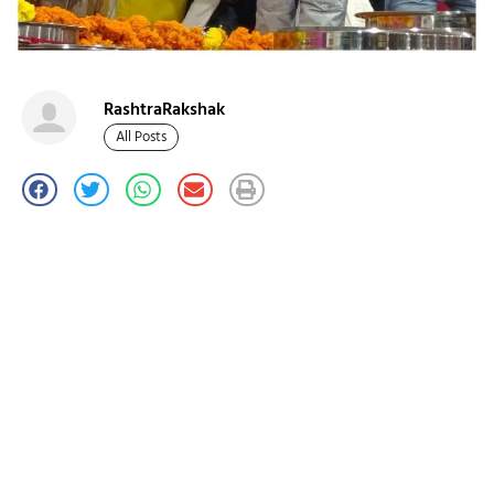
RashtraRakshak
All Posts