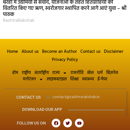
बरही में उद्यमियों से संवाद, योजनाओं के तहत हितग्राहियों को
वितरित किए गए ऋण, स्वरोजगार स्थापित करने आगे आएं युवा – श्री
पाठक
RashtraRakshak
Home
About us
Become an Author
Contact us
Disclaimer
Privacy Policy
होम
राष्ट्रीय
अंतर्राष्ट्रीय
राज्य
राजनीति
खेल
धर्म
बिज़नेस
मनोरंजन
लाइफस्टाइल
शिक्षा
स्वास्थ्य
ई-पेपर
contact@rashtrarakshak.in
CONTACT US
DOWNLOAD OUR APP
FOLLOW US ON