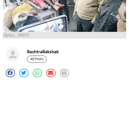
Oplus_131072
RashtraRakshak
All Posts